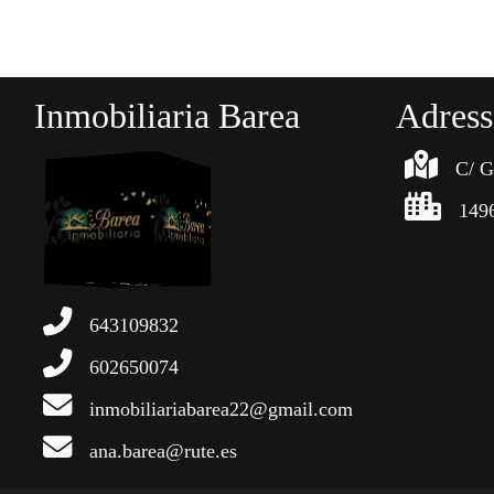
Inmobiliaria Barea
Adress
C/ G
149
643109832
602650074
inmobiliariabarea22@gmail.com
ana.barea@rute.es