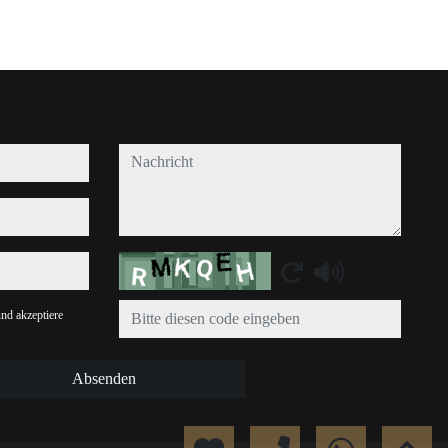
nachricht
Captcha
nd akzeptiere
Absenden