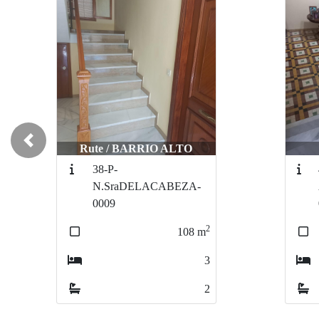
Previous
Rute / CENTRO
R
46-CA-
ALFONSODECASTRO-
0022
2
570
m
7
3