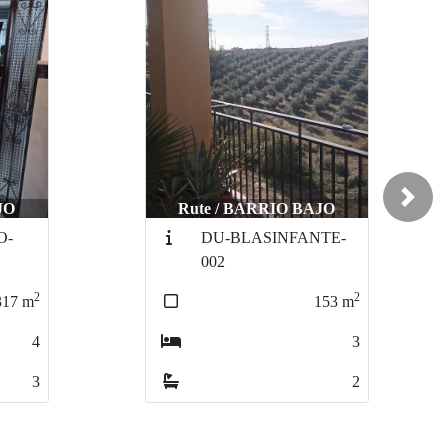
Next
JO
Rute / CENTRO
TE-
101-CA-ANDALUCIA-
0046
2
2
153
m
260
m
3
4
2
2