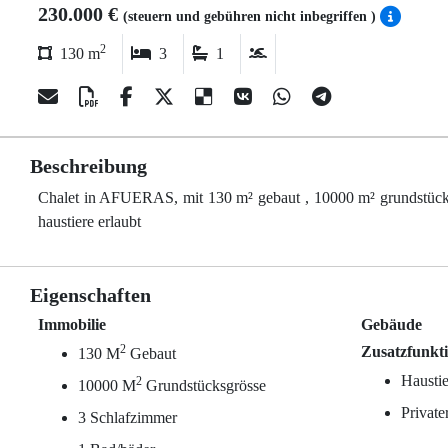
230.000 €
(steuern und gebühren nicht inbegriffen )
2
130 m
3
1
Beschreibung
Chalet in AFUERAS, mit 130 m² gebaut , 10000 m² grundstücksgrö
haustiere erlaubt
Eigenschaften
Immobilie
Gebäude
2
Zusatzfunkt
130 M
Gebaut
Haustie
2
10000 M
Grundstücksgrösse
Private
3 Schlafzimmer