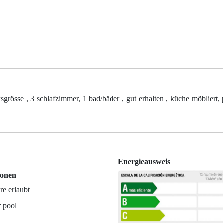
sse , 3 schlafzimmer, 1 bad/bäder , gut erhalten , küche möbliert, p
Energieausweis
ionen
re erlaubt
r pool