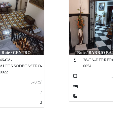
ute / BARRIO BAJO
Rute / BARRIO BA
28-CA-HERRERO-
DU-BLASINFAN
0054
002
2
317
m
4
3