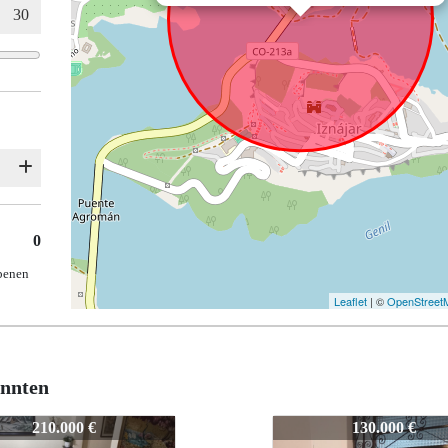
0
ebenen
Leaflet
| ©
OpenStreet
önnten
CHA-IZNAJAR-0064
147-CHA-IZNAJAR-
130.000 €
130.000 €