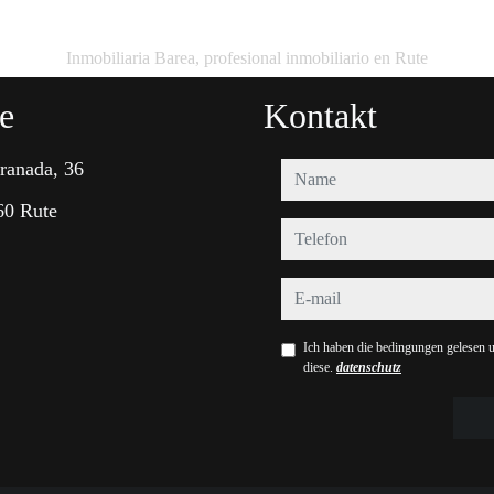
Inmobiliaria Barea, profesional inmobiliario en Rute
e
Kontakt
ranada, 36
name
60 Rute
telefon
e-mail
Ich haben die bedingungen gelesen u
diese.
datenschutz