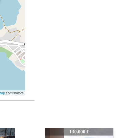
Map
contributors
0064
147-CHA-IZNAJAR-0064
135.000 €