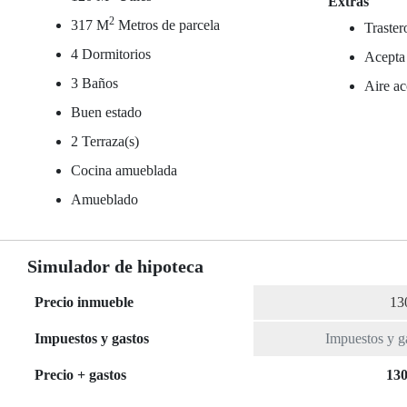
Extras
2
317 M
Metros de parcela
Traster
4 Dormitorios
Acepta
3 Baños
Aire ac
Buen estado
2 Terraza(s)
Cocina amueblada
Amueblado
Simulador de hipoteca
Precio inmueble
Impuestos y gastos
Precio + gastos
130