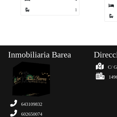
3
3
2
2
Inmobiliaria Barea
Direcc
C/ G
149
643109832
602650074