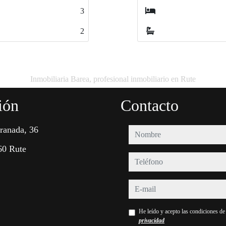
3
3
2
2
Inmobiliaria Barea, profesional inmobiliario en Rute
ión
Contacto
ranada, 36
nombre
60 Rute
teléfono
e-mail
He leído y acepto las condiciones d
privacidad