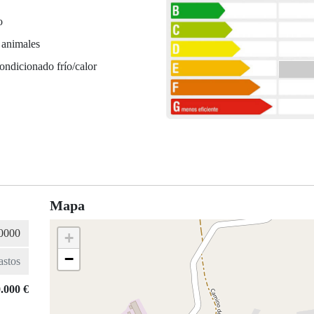
o
 animales
ondicionado frío/calor
Mapa
+
−
.000 €