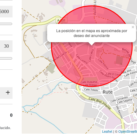
×
La posición en el mapa es aproximada por
deseo del anunciante
0
ducido.
Leaflet
| ©
OpenStreet