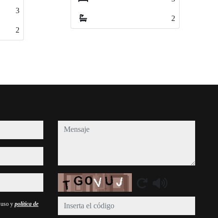
4
4
2
2
1
1
mensaje
Captcha
e uso y
política de