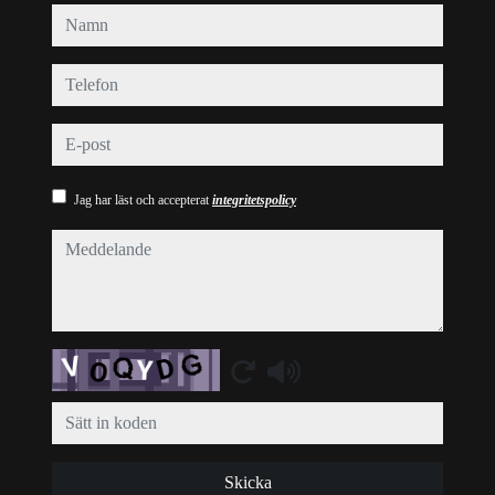
namn
telefon
e-post
Jag har läst och accepterat
integritetspolicy
meddelande
Captcha
Skicka