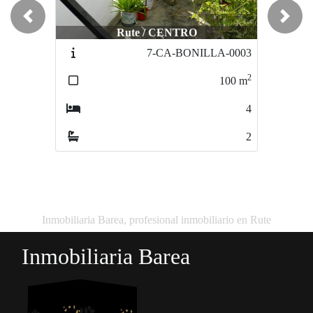
Previous
Next
Rute / CENTRO
Rute / CENTRO
7-CA-BONILLA-0003
101-CA-ANDALUCIA-0046
2
2
100
m
260
m
4
4
2
2
Inmobiliaria Barea, profesional inmobiliario en Rute
Inmobiliaria Barea