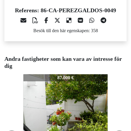
Referens: 86-CA-PEREZGALDOS-0049
Besök till den här egenskapen: 358
Andra fastigheter som kan vara av intresse för
dig
86-CA-PEREZGALDOS-0049
86-CA-PEREZGALDOS-0049
8
87.000 €
135.000 €