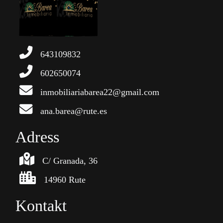
643109832
602650074
inmobiliariabarea22@gmail.com
ana.barea@rute.es
Adress
C/ Granada, 36
14960 Rute
Kontakt