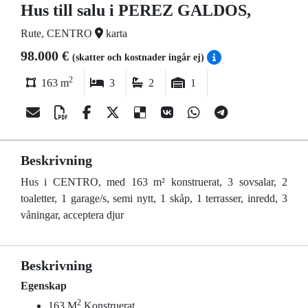
Hus till salu i PEREZ GALDOS,
Rute, CENTRO
karta
98.000 €
(skatter och kostnader ingår ej)
2
163 m
3
2
1
Beskrivning
Hus i CENTRO, med 163 m² konstruerat, 3 sovsalar, 2
toaletter, 1 garage/s, semi nytt, 1 skåp, 1 terrasser, inredd, 3
våningar, acceptera djur
Beskrivning
Egenskap
2
163 M
Konstruerat