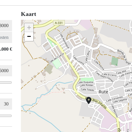
Kaart
+
−
.000 €