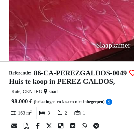
Slaapkamer
86-CA-PEREZGALDOS-0049
Referentie:
Huis te koop in PEREZ GALDOS,
Rute, CENTRO
kaart
98.000 €
(belastingen en kosten niet inbegrepen)
2
163 m
3
2
1