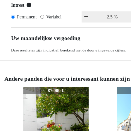
Intrest
Permanent
Variabel
Uw maandelijkse vergoeding
Deze resultaten zijn indicatief, berekend met de door u ingevulde cijfers.
Andere panden die voor u interessant kunnen zijn
049
86-CA-PEREZGALDOS-0049
86-CA-PEREZGALDOS-0049
86
8
135.000 €
135.000 €