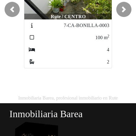
Previous
Next
Rute / CENTRO
Rute / CENTRO
7-CA-BONILLA-0003
101-CA-ANDALUCIA-0046
2
2
100
m
260
m
4
4
2
2
Inmobiliaria Barea, profesional inmobiliario en Rute
Inmobiliaria Barea