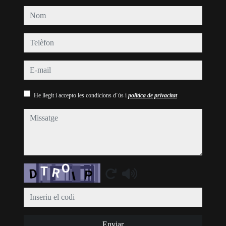
nom
telèfon
e-mail
He llegit i accepto les condicions d´ús i
política de privacitat
missatge
Captcha
Enviar