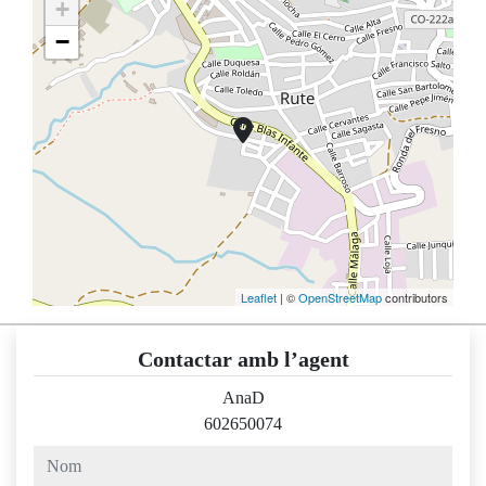
+
−
Leaflet
| ©
OpenStreetMap
contributors
Contactar amb l’agent
AnaD
602650074
nom