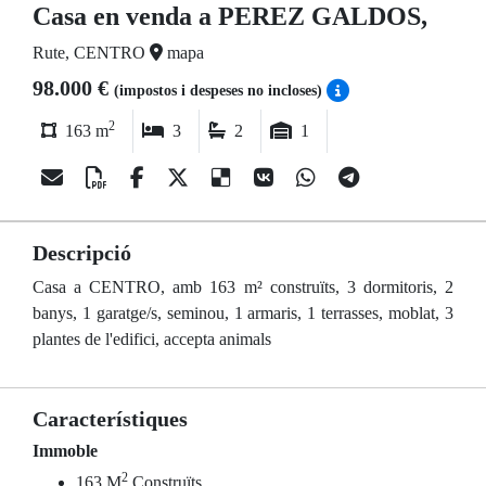
Casa en venda a PEREZ GALDOS,
Rute, CENTRO
mapa
98.000 €
(impostos i despeses no incloses)
2
163 m
3
2
1
Descripció
Casa a CENTRO, amb 163 m² construïts, 3 dormitoris, 2
banys, 1 garatge/s, seminou, 1 armaris, 1 terrasses, moblat, 3
plantes de l'edifici, accepta animals
Característiques
Immoble
2
163 M
Construïts