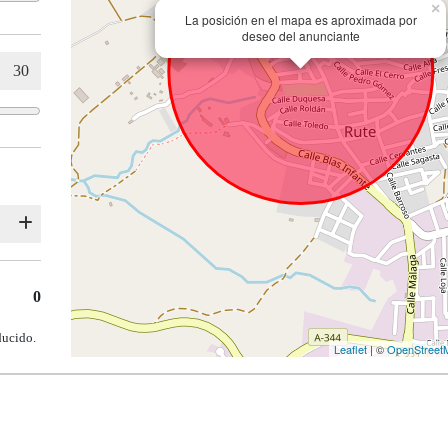
×
La posición en el mapa es aproximada por
deseo del anunciante
0
ducido.
Leaflet
| ©
OpenStreet