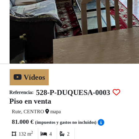
Vídeos
528-P-DUQUESA-0003
Referencia:
Piso en venta
Rute, CENTRO
mapa
81.000 €
(impuestos y gastos no incluídos)
2
132 m
4
2