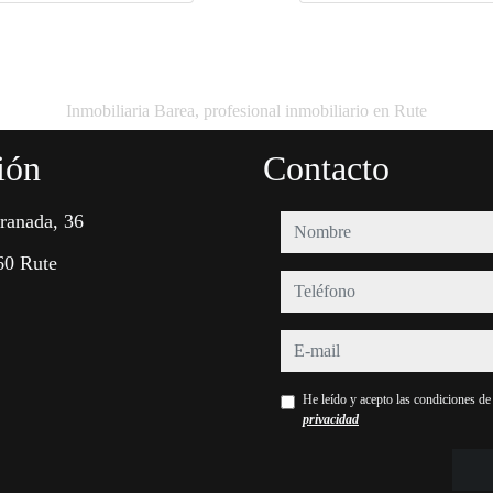
Inmobiliaria Barea, profesional inmobiliario en Rute
ión
Contacto
ranada, 36
nombre
60 Rute
teléfono
e-mail
He leído y acepto las condiciones d
privacidad