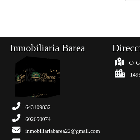
Inmobiliaria Barea
Direcc
C/ G
149
643109832
602650074
inmobiliariabarea22@gmail.com