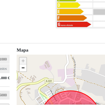
Mapa
+
−
.000 €