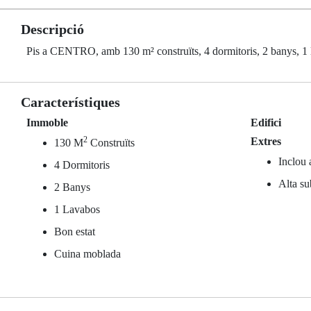
Descripció
Pis a CENTRO, amb 130 m² construïts, 4 dormitoris, 2 banys, 1 la
Característiques
Immoble
Edifici
2
Extres
130 M
Construïts
Inclou 
4 Dormitoris
Alta su
2 Banys
1 Lavabos
Bon estat
Cuina moblada