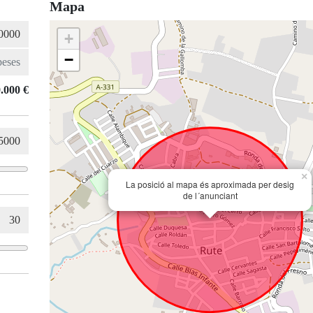
Mapa
+
−
.000 €
×
La posició al mapa és aproximada per desig
de l´anunciant