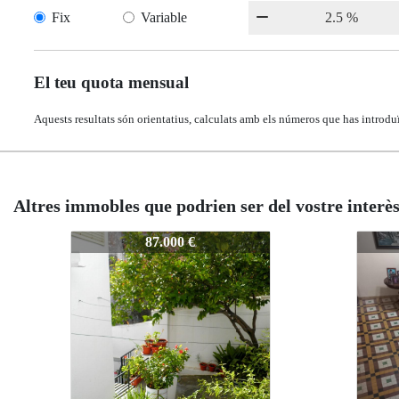
Fix
Variable
El teu quota mensual
Aquests resultats són orientatius, calculats amb els números que has introduï
Altres immobles que podrien ser del vostre interè
OS1-0040
446-P-JUANCARLOS1-0040
446-P-JUANCARLOS1-0040
210.000 €
210.000 €