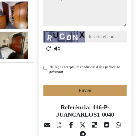
Captcha
He llegit i accepto les condicions d´ús i
política de
privacitat
Enviar
Referència: 446-P-
JUANCARLOS1-0040