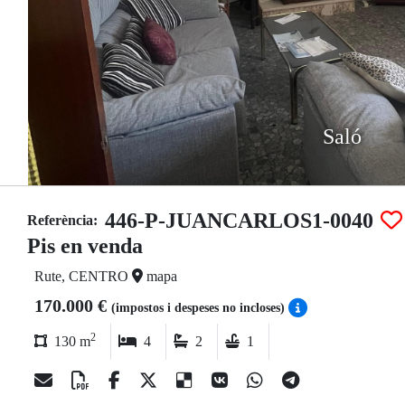
Saló
446-P-JUANCARLOS1-0040
Referència:
Pis en venda
Rute, CENTRO
mapa
170.000 €
(impostos i despeses no incloses)
2
130 m
4
2
1