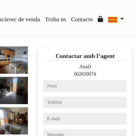
ncàrrec de venda
Troba ns
Contacte
Contactar amb l’agent
AnaD
602650074
nom
telèfon
e-mail
missatge