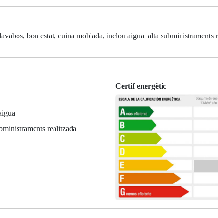
vabos, bon estat, cuina moblada, inclou aigua, alta subministraments r
Certif energètic
aigua
bministraments realitzada