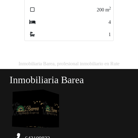
2
2
200
m
150
m
4
4
1
2
Inmobiliaria Barea, profesional inmobiliario en Rute
Inmobiliaria Barea