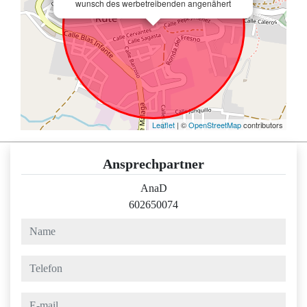
wunsch des werbetreibenden angenähert
Leaflet
| ©
OpenStreetMap
contributors
Ansprechpartner
AnaD
602650074
name
telefon
e-mail