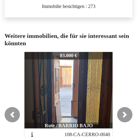
Immobilie besichtigen : 273
Weitere immobilien, die für sie interessant sein
könnten
198-P-CANALEJAS-0038
198-P-CANALEJAS-0038
1
83.000 €
63.000 €
Previous
Next
Rute / BARRIO BAJO
Rute / BARRIO BAJO
108-CA-CERRO-0040
302-CA-GARCIALORCA-0124