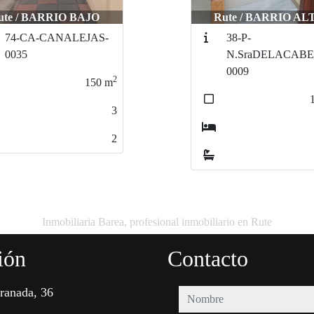
ute / BARRIO ALTO
Rute / BARRIO AL
38-P-
98-P-FRESNO
N.SraDELACABEZA-
0009
2
108
m
3
2
Inmobiliaria Barea, profesional inmobiliario en Rute
ión
Contacto
ranada, 36
nombre