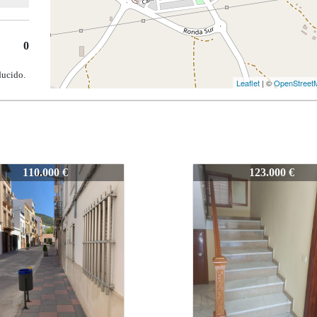
0
ducido.
Leaflet
| ©
OpenStreet
P-LUCENA-0084
374-P-LUCENA-008
123.000 €
95.000 €