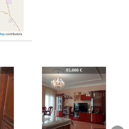
Map
contributors
4
374-P-LUCENA-0084
57.000 €