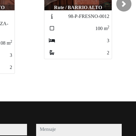
Next
TO
Rute / ZAMBRA
-0012
190-CA-ZAMBRA-
0086
2
100
m
2
240
m
3
3
2
2
mensaje