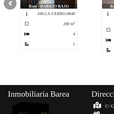
Previous
Rute / BARRIO BAJO
R
74-CA-CANALEJAS-
0035
2
150
m
3
2
Inmobiliaria Barea
Direcc
C/ G