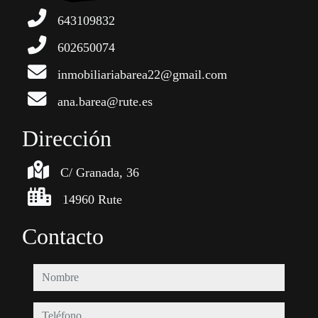
643109832
602650074
inmobiliariabarea22@gmail.com
ana.barea@rute.es
Dirección
C/ Granada, 36
14960 Rute
Contacto
nombre
teléfono