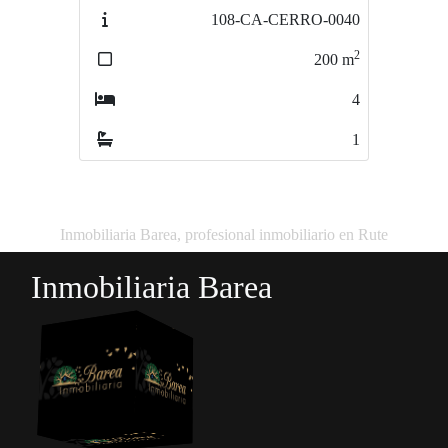
108-CA-CERRO-0040
74-CA-CANALEJAS-0035
2
2
200
m
150
m
4
3
1
2
Inmobiliaria Barea, profesional inmobiliario en Rute
Inmobiliaria Barea