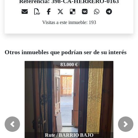
Referencia: 398-CA-HERRERO-0163
Visitas a este inmueble: 193
Otros inmuebles que podrían ser de su interés
98-CA-HERRERO-0163
398-CA-HERRERO-0163
398-CA-
83.000 €
110.000 €
Previous
Next
Rute / BARRIO BAJO
Rute / BARRIO BAJO
R