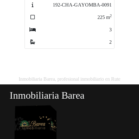
192-CHA-GAYOMBA-0091
399-CA-JUANCABALLERO-
0164
2
225
m
2
138
m
3
3
2
1
Inmobiliaria Barea, profesional inmobiliario en Rute
Inmobiliaria Barea