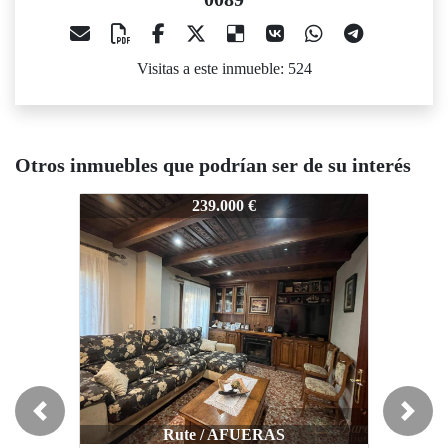
Visitas a este inmueble: 524
Otros inmuebles que podrían ser de su interés
194-CA-JUANCABALLERO-0089
194-CA-JUANCABALLERO-0089
19
239.000 €
168.000 €
Previous
Next
Rute / AFUERAS
Rute / AFUERAS