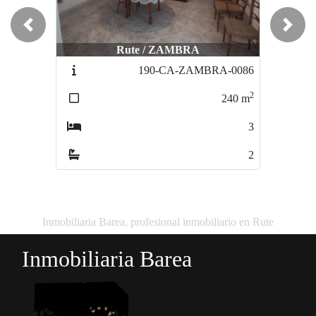
Previous
Next
Rute / ZAMBRA
Rute / BARRIO ALTO
190-CA-ZAMBRA-0086
159-CA-ALTA-0068
2
2
240
m
300
m
3
3
2
1
Inmobiliaria Barea, profesional inmobiliario en Rute
Inmobiliaria Barea