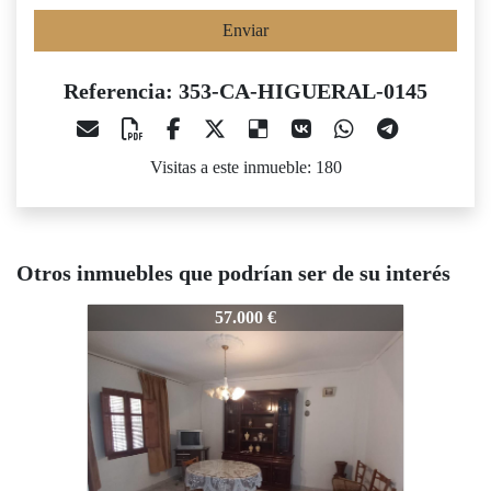
Enviar
Referencia: 353-CA-HIGUERAL-0145
Visitas a este inmueble: 180
Otros inmuebles que podrían ser de su interés
353-CA-HIGUERAL-0145
353-CA-HIGUERAL-0145
353-CA
57.000 €
65.000 €