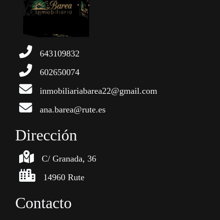
643109832
602650074
inmobiliariabarea22@gmail.com
ana.barea@rute.es
Dirección
C/ Granada, 36
14960 Rute
Contacto