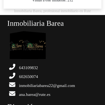
Visitas a este inmueble: 212
Inmobiliaria Barea, profesional inmobiliario en Rute
Inmobiliaria Barea
643109832
602650074
inmobiliariabarea22@gmail.com
ana.barea@rute.es